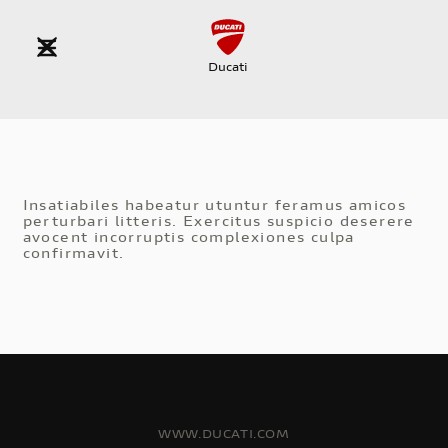
Ducati
Insatiabiles habeatur utuntur feramus amicos
perturbari litteris. Exercitus suspicio deserere
avocent incorruptis complexiones culpa
confirmavit.
WWW.DUCATI.COM